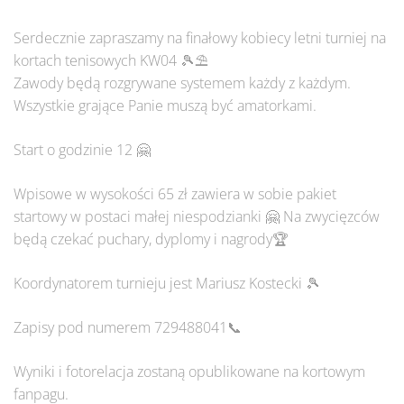
Serdecznie zapraszamy na finałowy kobiecy letni turniej na
kortach tenisowych KW04 🎾⛱
Zawody będą rozgrywane systemem każdy z każdym.
Wszystkie grające Panie muszą być amatorkami.
Start o godzinie 12 🤗
Wpisowe w wysokości 65 zł zawiera w sobie pakiet
startowy w postaci małej niespodzianki 🤗 Na zwycięzców
będą czekać puchary, dyplomy i nagrody🏆
Koordynatorem turnieju jest Mariusz Kostecki 🎾
Zapisy pod numerem 729488041📞
Wyniki i fotorelacja zostaną opublikowane na kortowym
fanpagu.